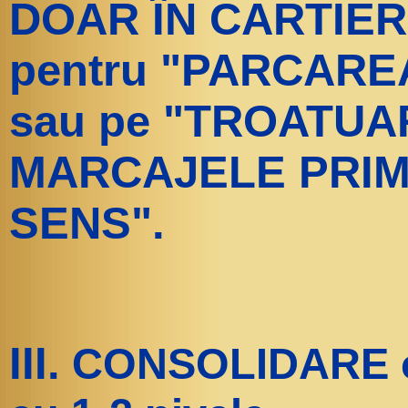
DOAR ÎN CARTIER
pentru "PARCAR
sau pe "TROATU
MARCAJELE PRIMĂ
SENS".
III.
CONSOLIDARE clă