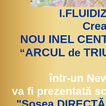
I.FLUID
Crea
NOU INEL CEN
ARCUL
TRI
“
de
într-un New
va fi prezentată s
"Şosea DIRECTĂ