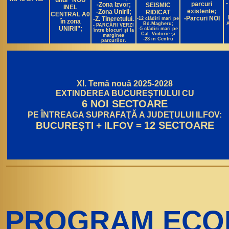
unui “NOU
-
parcuri
-Zona Izvor;
SEISMIC
INEL
existente;
-Zona Unirii;
RIDICAT
CENTRAL A0
-Parcuri NOI
-Z. Tineretului.
-12 clădiri mari pe
în zona
Bd.Magheru;
A
- PARCĂRI VERZI
UNIRII”;
-5 clădiri mari pe
între blocuri şi la
Cal. Victorie şi
marginea
-23 in Centru
parcurilor.
XI. Temă nouă 2025-2028
EXTINDEREA BUCUREŞTIULUI CU
6 NOI SECTOARE
PE ÎNTREAGA SUPRAFAŢĂ A JUDEŢULUI ILFOV:
12 SECTOARE
BUCUREŞTI + ILFOV =
PROGRAM ECO