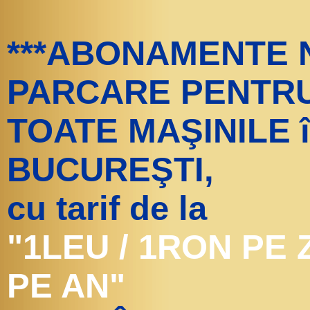
***ABONAMENTE 
PARCARE PENTR
TOATE MAŞINILE în
BUCUREŞTI,
cu tarif de la
"1LEU / 1RON PE 
PE AN"