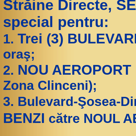
Străine Directe, 
special pentru:
Trei (3) BULEV
1.
oraş;
NOU AEROPORT In
2.
Zona Clinceni);
3. Bulevard-Şosea-Di
BENZI
către NOUL 