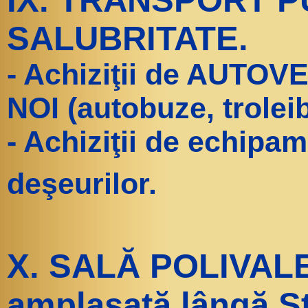
IX. TRANSPORT P
SALUBRITATE.
- Achiziţii de AUT
NOI (autobuze, trolei
- Achiziţii de echipa
deşeurilor.
X. SALĂ POLIVA
amplasată lângă St