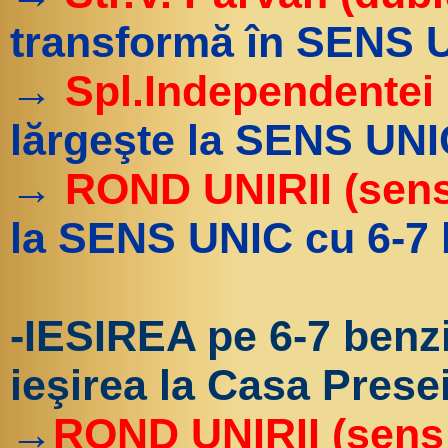
transformă în SENS U
→
Spl.Independentei 
lărgeşte la SENS UNI
→
ROND UNIRII (sens
la SENS UNIC cu 6-7 
-IESIREA pe 6-7 benzi
ieşirea la Casa Prese
→
ROND UNIRII (sens 