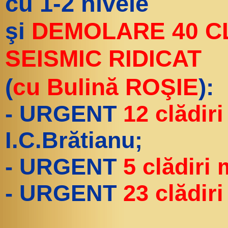
cu 1-2 nivele
şi
DEMOLARE 40 CL
SEISMIC RIDICAT
(
cu Bulină ROŞIE
):
- URGENT
12 clădiri
I.C.Brătianu;
- URGENT
5 clădiri 
- URGENT
23 clădiri