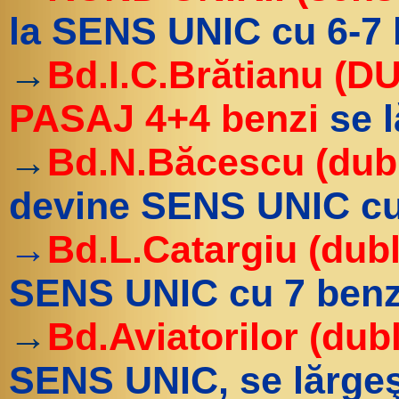
la SENS UNIC cu 6-7 
→
Bd.I.C.Brătianu (D
PASAJ 4+4 benzi
se 
→
Bd.N.Băcescu (dubl
devine SENS UNIC cu
→
Bd.L.Catargiu (dubl
SENS UNIC cu 7 benz
→
Bd.Aviatorilor (dub
SENS UNIC, se lărgeşt