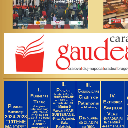
II.
III.
I.
P
C
ARCĂRI
ONSOLIDARE
F
IV.
- Minim 6 Parcări
C
lădiri de
LUIDIZARE
SUPRATERANE
T
cu 5.000Loc. la
E
P
XTINDREA
atrimoniu
RAFIC
intrările din A0.
P
rogram
- Minim 5
-Lărgirea
S
cu 1-2 nivele,
PAŢIILOR
Intersectiilor;
Parcări MARI
B
ucureşti
-Lărgirea Bd.
V
ERZI
SUBTERANE:
Principale cu
2024-2028
D
1 până la 2 benzi
-P-ţa Victoriei,
-ÎMPĂDURIRI
EMOLAREA
pe sens;
“10T
EME
la centură;
-Sala
40 CLĂDIRI
-Crearea
-Reamenajări
M
AJORE
”
Palatului;
cu RISC