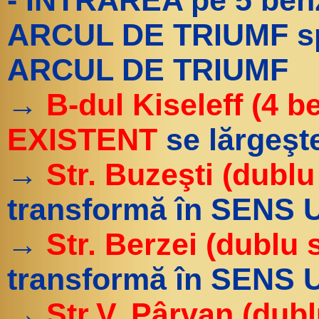
- INTRAREA pe 5 ben
ARCUL DE TRIUMF sp
ARCUL DE TRIUMF
→
B-dul Kiseleff (4 
EXISTENT
se lărgeşte
→
Str. Buzeşti (dublu
transformă în SENS U
→
Str. Berzei (dublu 
transformă în SENS U
→
Str.V. Pârvan (dub