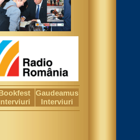
Bookfest
Gaudeamus
Interviuri
Interviuri