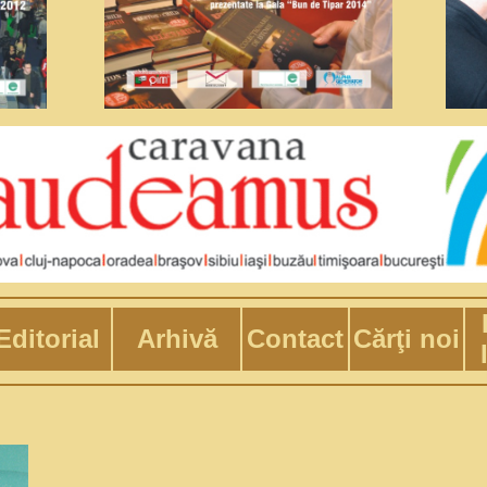
Editorial
Arhivă
Contact
Cărţi noi