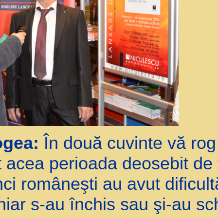
ogea:
În două cuvinte vă rog
t acea perioada deosebit de 
ci româneşti au avut dificultă
hiar s-au închis sau şi-au s