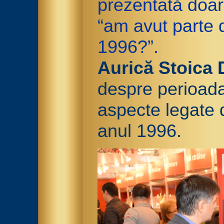
prezentată doar 
“am avut parte 
1996?”.
Aurică Stoica 
despre perioada 
aspecte legate 
anul 1996.