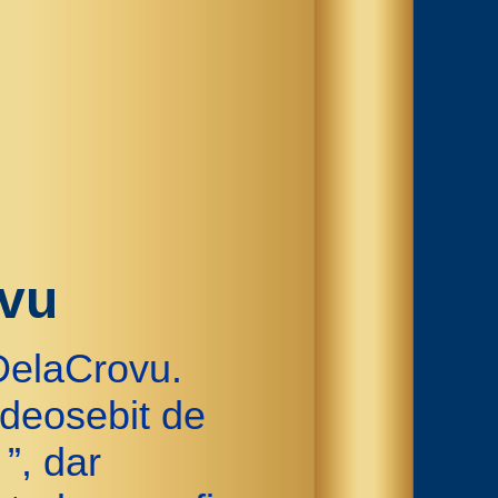
ovu
DelaCrovu.
deosebit de
”, dar