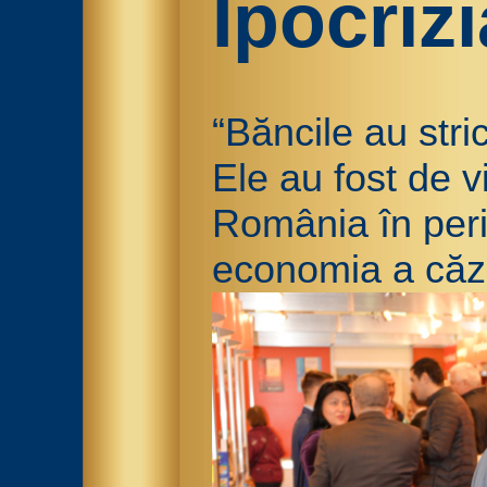
Ipocriz
“Băncile au stri
Ele au fost de v
România în perio
economia a căz