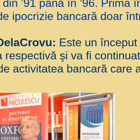
din ’91 până în ’96. Prima în
de ipocrizie bancară doar înt
DelaCrovu:
Este un început 
respectivă şi va fi continuat
de activitatea bancară care