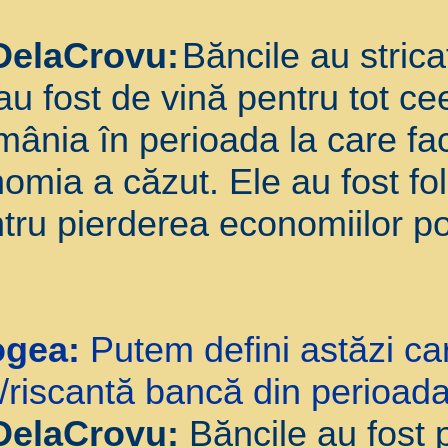
DelaCrovu:
Băncile au strica
au fost de vină pentru tot ce
mânia în perioada la care fac
nomia a căzut. Ele au fost fo
ru pierderea economiilor pop
ogea:
Putem defini astăzi car
/riscantă bancă din perioa
 DelaCrovu:
Băncile au fost 