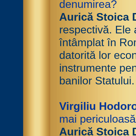
denumirea?
Aurică Stoica 
respectivă. Ele 
întâmplat în Ro
datorită lor eco
instrumente pent
banilor Statului.
Virgiliu Hodor
mai periculoasă
Aurică Stoica