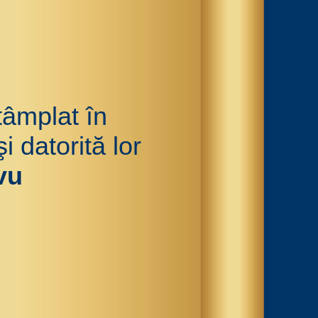
tâmplat în
 datorită lor
vu