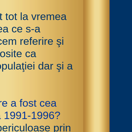
t tot la vremea
ea ce s-a
em referire şi
losite ca
ulaţiei dar şi a
e a fost cea
da 1991-1996?
periculoase prin