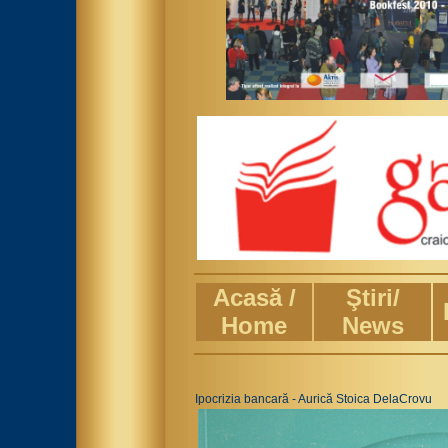
Acasă /
Ştiri/
Home
News
Ipocrizia bancară - Aurică Stoica DelaCrovu