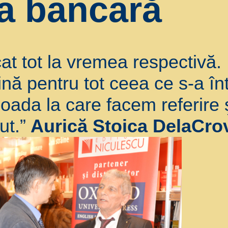
ia bancară
cat tot la vremea respectivă.
ină pentru tot ceea ce s-a în
ada la care facem referire şi
ut.”
Aurică Stoica DelaCro