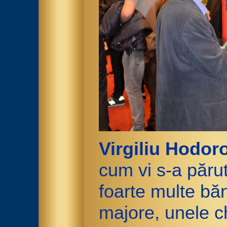
Virgiliu Hodor
cum vi s-a păru
foarte multe băn
majore, unele c