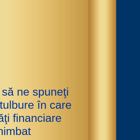
 să ne spuneţi
tulbure în care
ţi financiare
chimbat