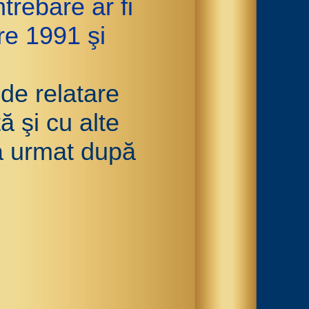
trebare ar fi
re 1991 şi
de relatare
ă şi cu alte
 a urmat după