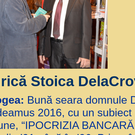
rică Stoica DelaCr
ogea:
Bună seara domnule 
eamus 2016, cu un subiect 
pune, “IPOCRIZIA BANCARĂ 