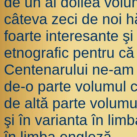
de un al doilea volu
câteva zeci de noi hă
foarte interesante ş
etnografic pentru că 
Centenarului ne-am 
de-o parte volumul c
de altă parte volumul
şi în varianta în lim
în limba engleză.