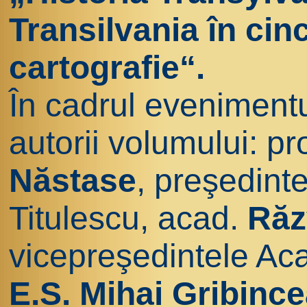
Transilvania în cin
cartografie“.
În cadrul evenimentu
autorii volumului: pro
Năstase
, preşedint
Titulescu, acad.
Răz
vicepreşedintele A
E.S. Mihai Gribinc