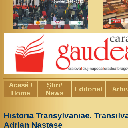
Acasă /
Ştiri/
Editorial
Arhi
Home
News
Historia Transylvaniae. Transilva
Adrian Nastase