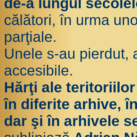
de-a lungul secolel
călători, în urma un
parţiale.
Unele s-au pierdut, 
accesibile.
Hărţi ale teritorii
în diferite arhive, 
dar şi în arhivele s