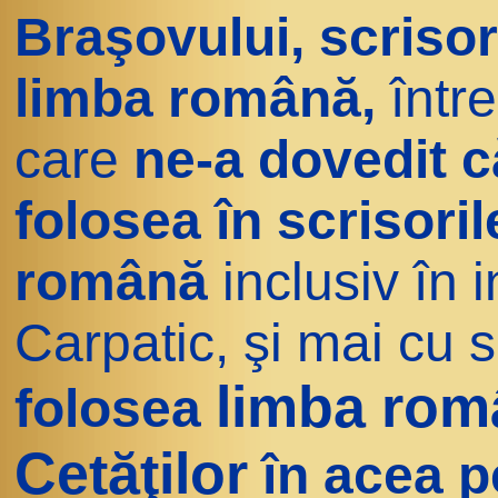
Braşovului, scrisor
limba română,
între
care
ne-a dovedit c
folosea în scrisoril
română
inclusiv în i
Carpatic, şi mai cu
limba româ
folosea
Cetăţilor
în acea p