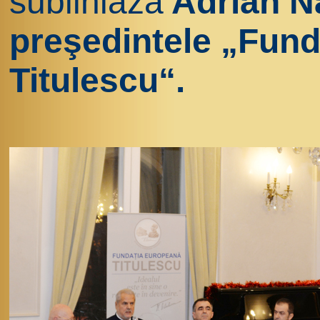
subliniază
Adrian N
preşedintele „Fund
Titulescu“.