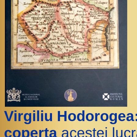
Virgiliu Hodorogea
coperta
acestei lucr