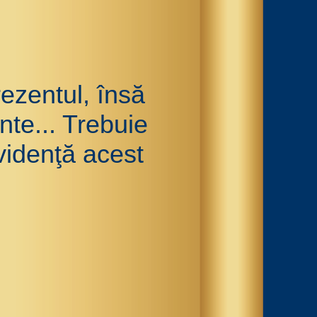
ezentul, însă
te... Trebuie
videnţă acest