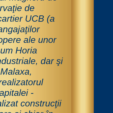
rvaţie de
 cartier UCB (a
angajaţilor
opere ale unor
ecum Horia
dustriale, dar şi
e Malaxa,
ealizatorul
pitalei -
lizat construcţii