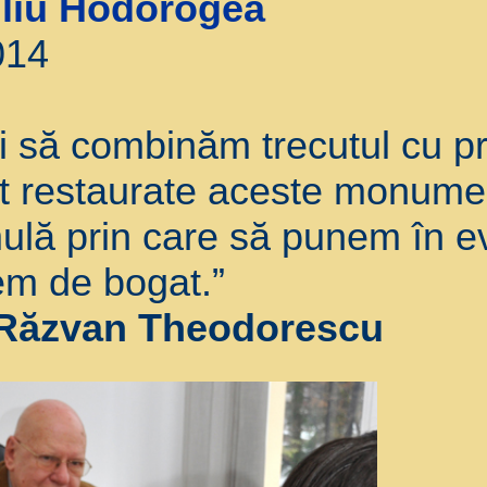
iliu Hodorogea
014
i să combinăm trecutul cu pr
t restaurate aceste monumen
ulă prin care să punem în e
em de bogat.”
Răzvan Theodorescu