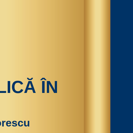
ICĂ ÎN
orescu