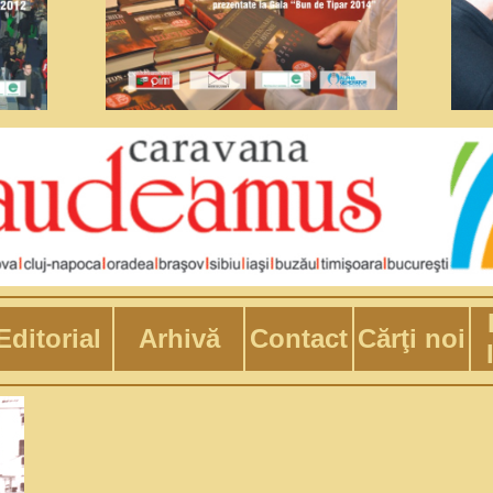
Editorial
Arhivă
Contact
Cărţi noi