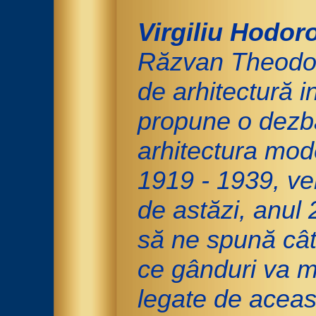
Virgiliu Hodor
Răzvan Theodore
de arhitectură i
propune o dezba
arhitectura mode
1919 - 1939, ve
de astăzi, anul
să ne spună cât
ce gânduri va m
legate de aceas