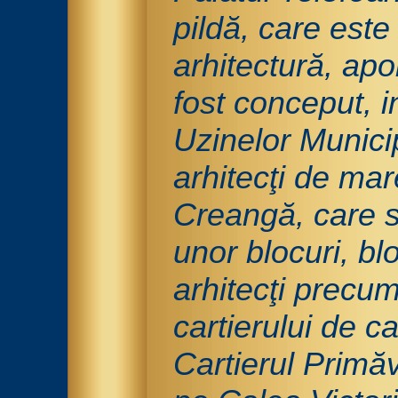
pildă, care este
arhitectură, apo
fost conceput, in
Uzinelor Munici
arhitecţi de ma
Creangă, care s-
unor blocuri, bl
arhitecţi precu
cartierului de c
Cartierul Primăv