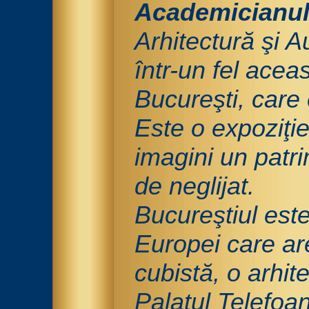
Academicianu
Arhitectură şi 
într-un fel acea
Bucureşti, care 
Este o expoziţi
imagini un patr
de neglijat.
Bucureştiul este
Europei care are
cubistă, o arhit
Palatul Telefoa