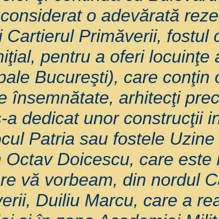
 considerat o adevărată reze
i Cartierul Primăverii, fostul
iţial, pentru a oferi locuinţe 
pale Bucureşti), care conţin 
re însemnătate, arhitecţi pr
a dedicat unor construcţii in
ocul Patria sau fostele Uzin
m Octav Doicescu, care este r
are vă vorbeam, din nordul Ca
erii, Duiliu Marcu, care a rea