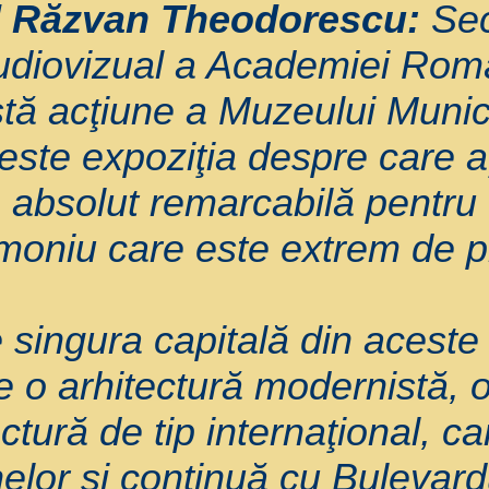
l Răzvan Theodorescu:
Sec
Audiovizual a Academiei Rom
stă acţiune a Muzeului Munic
este expoziţia despre care aţ
e absolut remarcabilă pentru
imoniu care este extrem de p
 singura capitală din aceste 
 o arhitectură modernistă, o
ectură de tip internaţional, c
nelor şi continuă cu Bulevar