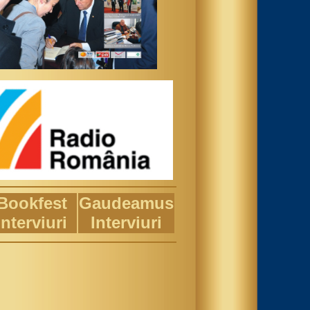
Bookfest
Gaudeamus
Interviuri
Interviuri