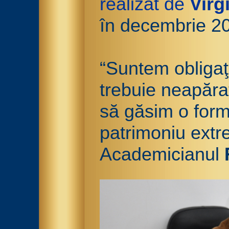
realizat de
Virg
în decembrie 2
“Suntem obligaţ
trebuie neapăra
să găsim o form
patrimoniu extr
Academicianul