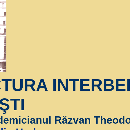
TURA INTERBEL
ŞTI
demicianul Răzvan Theod