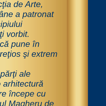
ţia de Arte,
âne a patronat
ipiului
i vorbit.
 că pune în
reţios şi extrem
părţi ale
 arhitectură
are începe cu
dul Magheru de