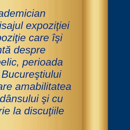
ademician
ajul expoziţiei
oziţie care îşi
ntă despre
elic, perioada
Bucureştiului
re amabilitatea
dânsului şi cu
 la discuţiile