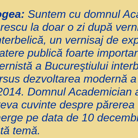
ogea:
Suntem cu domnul Ac
scu la doar o zi după vernis
nterbelică, un vernisaj de exp
tere publică foarte importa
rnistă a Bucureştiului interb
rsus dezvoltarea modernă a 
 2014. Domnul Academician a
eva cuvinte despre părerea 
erge pe data de 10 decembrie
tă temă.