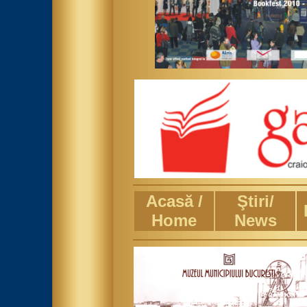
Acasă /
Ştiri/
Home
News