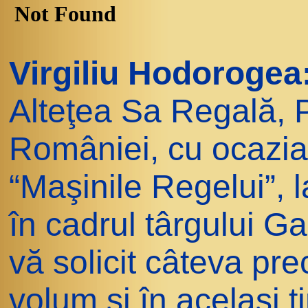
Virgiliu Hodorogea
Alteţea Sa Regală, 
României, cu ocazia 
“Maşinile Regelui”, 
în cadrul târgului 
vă solicit câteva pre
volum şi în acelaşi 