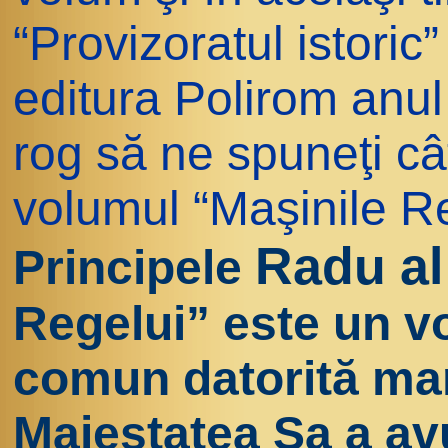
“Provizoratul istoric”
editura Polirom anul 
rog să ne spuneţi c
volumul “Maşinile Re
Radu al
Principele
Regelui” este un vo
comun datorită mar
Majestatea Sa a av