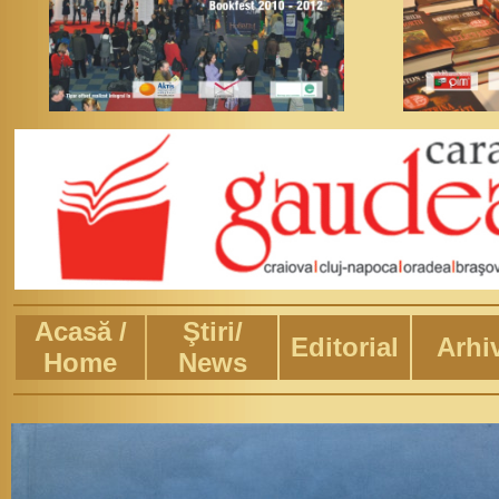
Acasă /
Ştiri/
Editorial
Arhi
Home
News