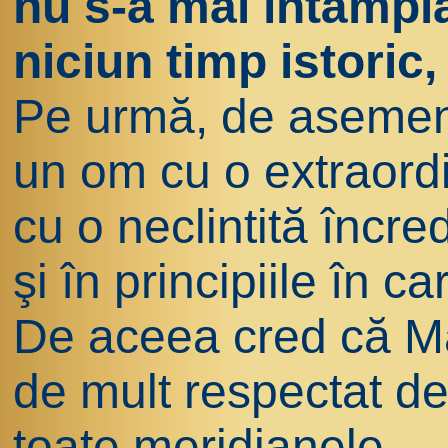
nu s-a mai întâmpl
niciun timp istoric,
Pe urmă, de asemen
un om cu o extraord
cu o neclintită încre
şi în principiile în c
De aceea cred că Ma
de mult respectat d
toate meridianele.