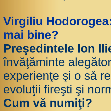
Virgiliu Hodorogea
mai bine?
Preşedintele Ion Il
învăţăminte alegător
experienţe şi o să r
evoluţii fireşti şi nor
Cum vă numiţi?