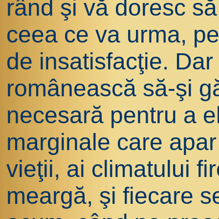
rând şi vă doresc să 
ceea ce va urma, pe
de insatisfacţie. Da
românească să-şi g
necesară pentru a e
marginale care apar c
vieţii, ai climatului f
meargă, şi fiecare s