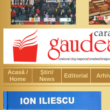
Acasă /
Ştiri/
Editorial
Arhi
Home
News