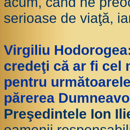
acum, când ne preo
serioase de viaţă, iar
Virgiliu Hodorogea:
credeţi că ar fi cel
pentru următoarele
părerea Dumneavo
Preşedintele Ion Il
oamenii responsabili