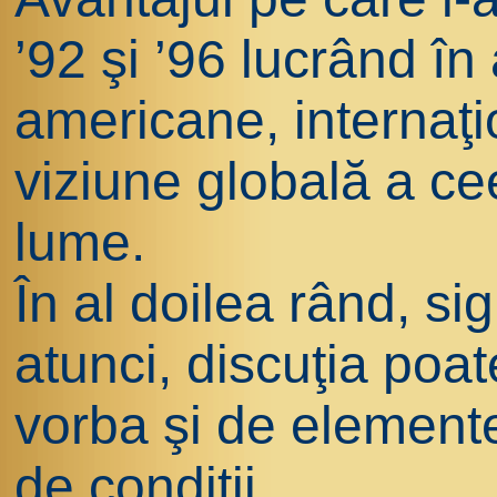
’92 şi ’96 lucrând în
americane, internaţ
viziune globală a ce
lume.
În al doilea rând, si
atunci, discuţia poat
vorba şi de elemente
de condiţii.