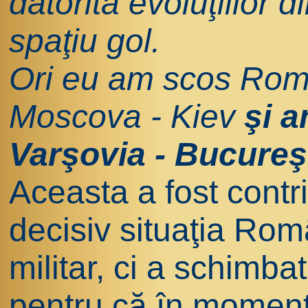
datorită evoluţiilor 
spaţiu gol.
Ori eu am scos Rom
Moscova - Kiev
şi 
Varşovia - Bucureşti
Aceasta a fost contr
decisiv situaţia Ro
militar, ci a schimba
pentru că în moment