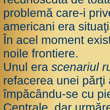
problemă care-i priv
americani era situaţi
În acel moment exist
noile frontiere.
Unul era
scenariul r
refacerea unei părţi 
împăcându-se cu pi
Centrale, dar urmă