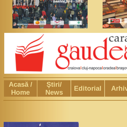
Acasă /
Ştiri/
Editorial
Arhi
Home
News