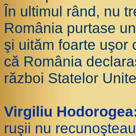
În ultimul rând, nu t
România purtase un 
şi uităm foarte uşor 
că România declaras
război Statelor Unite 
Virgiliu Hodorogea
ruşii nu recunoşteau c