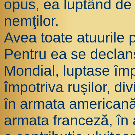
opus, ea luptând de 
nemţilor.
Avea toate atuurile p
Pentru ea se declan
Mondial, luptase împ
împotriva ruşilor, di
în armata americană
armata franceză, în