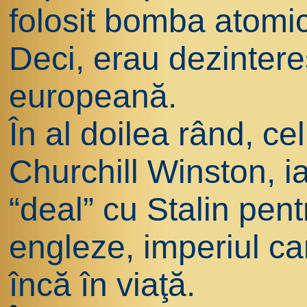
folosit bomba atomi
Deci, erau dezinter
europeană.
În al doilea rând, ce
Churchill Winston, i
“deal” cu Stalin pent
engleze, imperiul c
încă în viaţă.