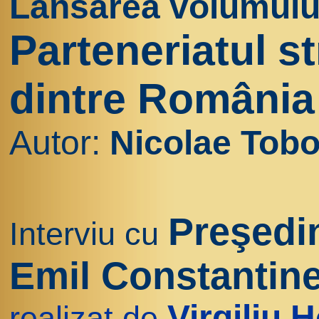
Lansarea volumulu
Parteneriatul st
dintre România 
Autor:
Nicolae Tob
Preşedi
Interviu cu
Emil Constantin
Virgiliu 
realizat de