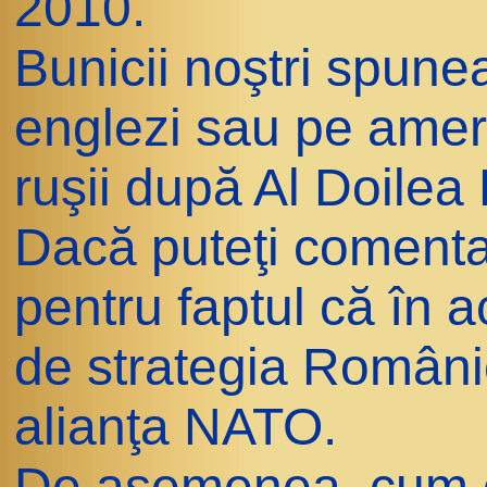
2010.
Bunicii noştri spune
englezi sau pe ameri
ruşii după Al Doilea
Dacă puteţi comenta
pentru faptul că în 
de strategia Românie
alianţa NATO.
De asemenea, cum co