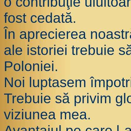
o contribuţie uluitoar
fost cedată.
În aprecierea noastr
ale istoriei trebuie 
Poloniei.
Noi luptasem împotri
Trebuie să privim gl
viziunea mea.
Avantajul pe care l-a