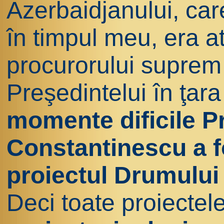
Azerbaidjanului, ca
în timpul meu, era a
procurorului suprem 
Preşedintelui în ţar
momente dificile P
Constantinescu a fo
proiectul Drumului 
Deci toate proiectele