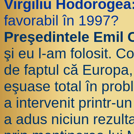
Virgiliu Hodorogea
favorabil în 1997?
Preşedintele Emil
şi eu l-am folosit. C
de faptul că Europ
eşuase total în pro
a intervenit printr-
a adus niciun rezulta