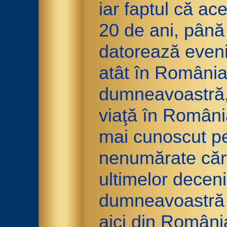
iar faptul că ac
20 de ani, până 
datorează eveni
atât în România 
dumneavoastră, 
viaţă în România
mai cunoscut pen
nenumărate cărţ
ultimelor decen
dumneavoastră at
aici din Români