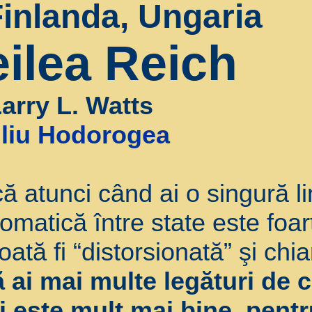
inlanda, Ungaria
eilea Reich
Larry L. Watts
iliu Hodorogea
că atunci când ai o singură li
omatică între state este foar
ată fi “distorsionată” şi chiar
 ai mai multe legături de
ci este mult mai bine, pent