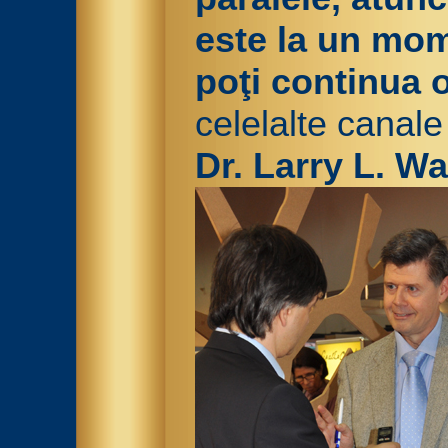
este la un mom
poţi continua 
celelalte canal
Dr. Larry L. Wa