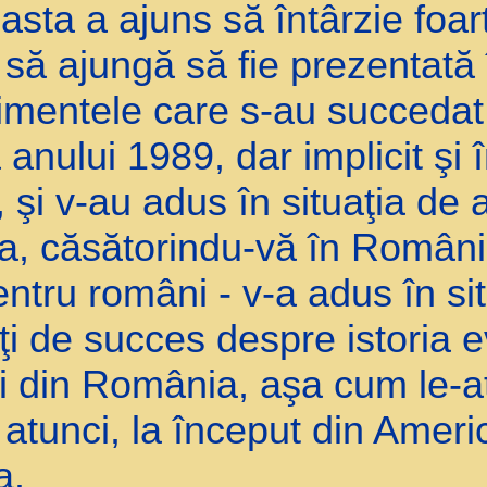
easta a ajuns să întârzie foar
să ajungă să fie prezentată î
mentele care s-au succedat
anului 1989, dar implicit şi î
şi v-au adus în situaţia de 
, căsătorindu-vă în România,
tru români - v-a adus în sit
i de succes despre istoria 
ii din România, aşa cum le-aţ
unci, la început din America
a.