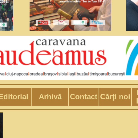
Editorial
Arhivă
Contact
Cărţi noi