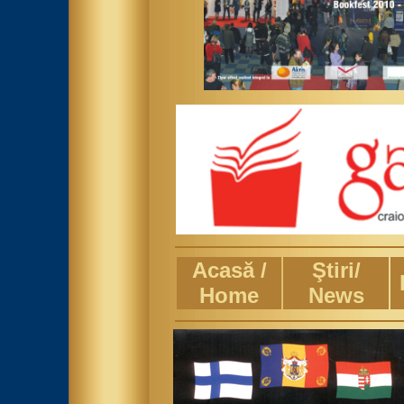
Acasă /
Ştiri/
Home
News