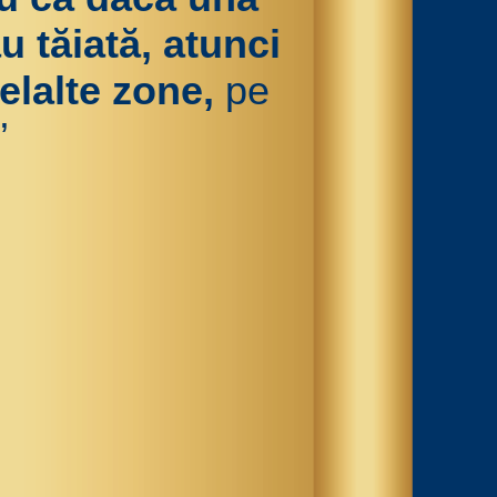
 tăiată, atunci
elalte zone,
pe
”