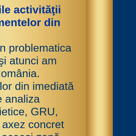
e activităţii
mentelor din
în problematica
şi atunci am
România.
or din imediată
e analiza
vietice, GRU,
 axez concret