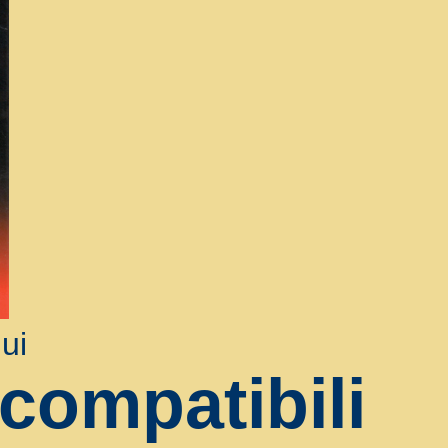
ui
ncompatibili