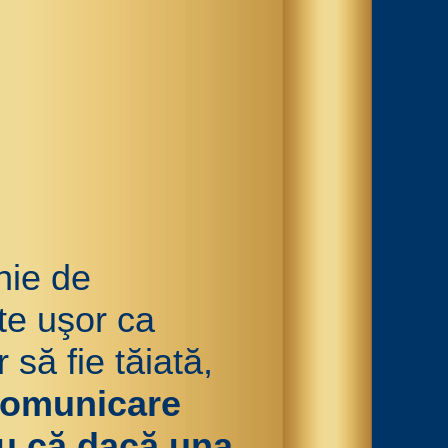
nie de
te uşor ca
 să fie tăiată,
 comunicare
ru că dacă una