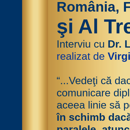
România, F
şi Al Tr
Interviu cu
Dr. 
realizat de
Virg
“...Vedeţi că da
comunicare dipl
aceea linie să po
în schimb dacă
paralele, atun