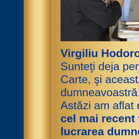
Virgiliu Hodor
Sunteţi deja pen
Carte, şi aceast
dumneavoastră
Astăzi am aflat d
cel mai recent 
lucrarea dumne