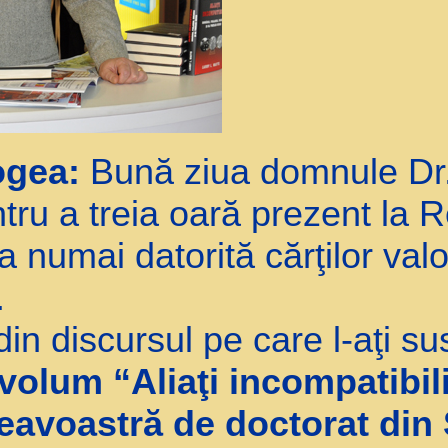
ogea:
Bună ziua domnule Dr.
tru a treia oară prezent la 
a numai datorită cărţilor val
.
in discursul pe care l-aţi sus
volum “Aliaţi incompatibili
avoastră de doctorat din S