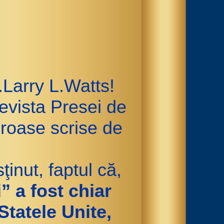
Larry L.Watts!
Revista Presei de
oroase scrise de
ţinut, faptul că,
” a fost chiar
tatele Unite,