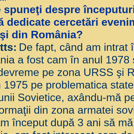
 spuneţi despre începuturil
dedicate cercetări eveni
 şi din România?
tts:
De fapt, când am intrat 
ia a fost cam în anul 1978 
te devreme pe zona URSS şi 
 1975 pe problematica statel
unii Sovietice, axându-mă p
nformaţii din zona armatei so
am început după 3 ani să mă