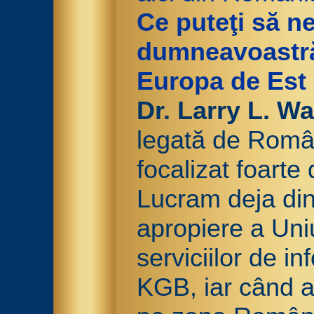
Ce puteţi să ne
dumneavoastră 
Europa de Est
Dr. Larry L. Wa
legată de Român
focalizat foar
Lucram deja din
apropiere a Uni
serviciilor de i
KGB, iar când 