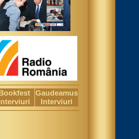
Bookfest
Gaudeamus
Interviuri
Interviuri