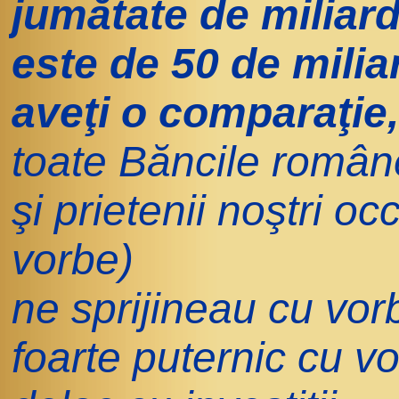
jumătate de miliard
este de 50 de milia
aveţi o comparaţie,
toate Băncile române
şi prietenii noştri o
vorbe)
ne sprijineau cu vor
foarte puternic cu v