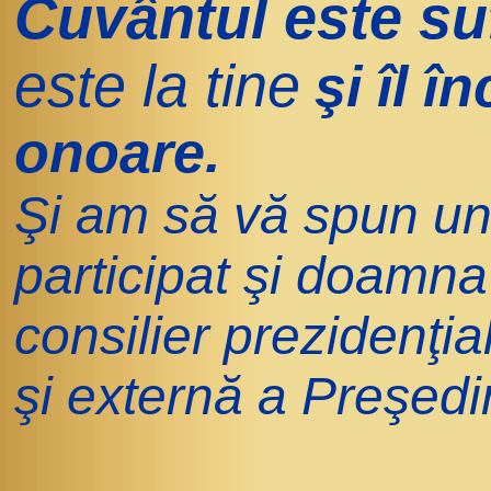
Cuvântul este su
este la tine
şi îl î
onoare.
Şi am să vă spun un 
participat şi doamna
consilier prezidenţia
şi externă a Preşedi