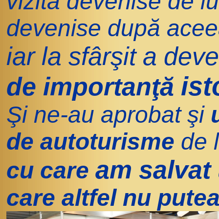
vizita devenise de lu
devenise după acee
iar la sfârşit a deve
ist
de importanţă
Şi ne-au aprobat şi
de autoturisme
de l
am salvat 
cu care
care altfel nu putea