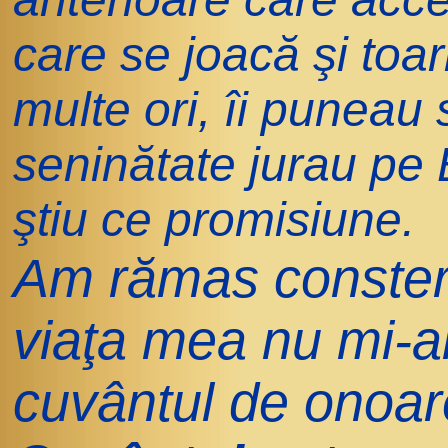
care se joacă şi toar
multe ori, îi puneau 
seninătate jurau pe B
ştiu ce promisiune.
Am rămas constern
viaţa mea nu mi-am
cuvântul de onoar