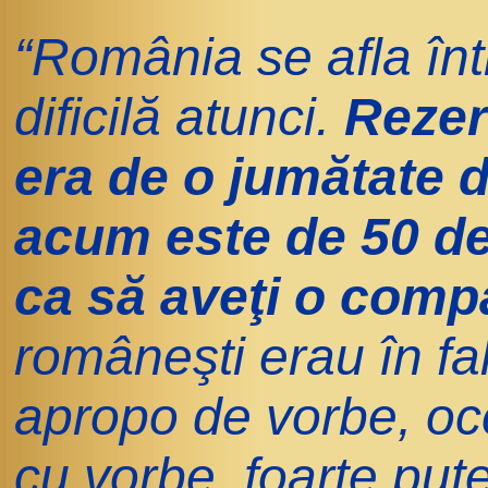
“România se afla înt
dificilă atunci.
Rezer
era de o jumătate d
acum este de 50 de
ca să aveţi o compa
româneşti erau în fali
apropo de vorbe, occ
cu vorbe, foarte put