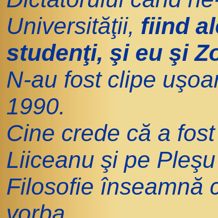
Universităţii,
fiind al
studenţi, şi
e
u şi Z
N-au fost clipe uşoar
1990.
Cine crede că a fos
Liiceanu şi pe Pleşu
Filosofie înseamnă c
vorba.