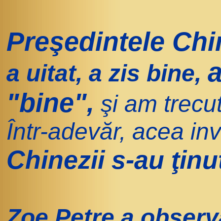
Preşedintele Chi
a
a uitat, a zis bine,
"bine",
şi am trecu
Într-adevăr, acea inv
Chinezii s-au ţinu
Zoe Petre a obser