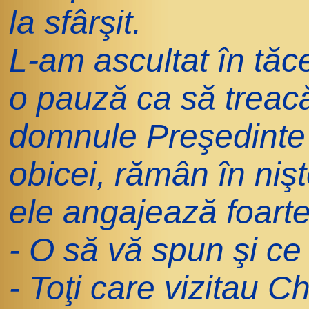
la sfârşit.
L-am ascultat în tăc
o pauză ca să treacă
domnule Preşedinte
obicei, rămân în nişt
ele angajează foarte
- O să vă spun şi c
- Toţi care vizitau 