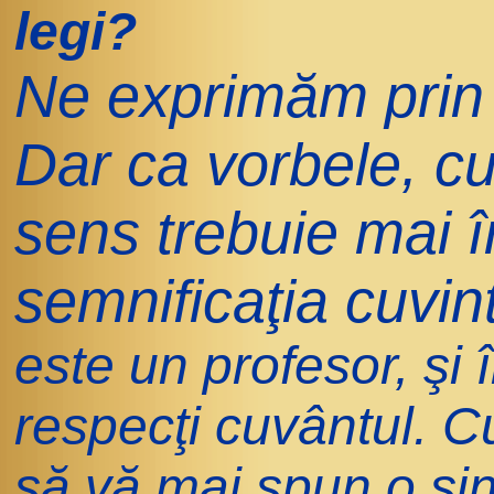
legi?
Ne exprimăm prin
Dar ca vorbele, c
sens trebuie mai în
semnificaţia cuvint
este un profesor, şi 
respecţi cuvântul. C
să vă mai spun o si