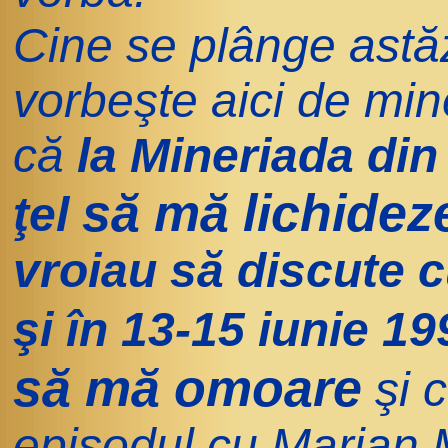
Cine se plânge astă
vorbeşte aici de min
că
la Mineriada din
să mă lichidez
ţel
vroiau să discute 
şi în 13-15 iunie 1
să mă omoare
şi 
episodul cu Marian 