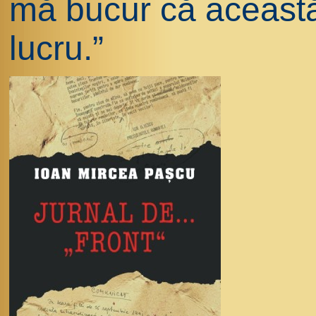
mă bucur că această 
lucru.”