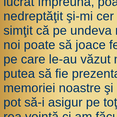
lucrat împreună, poa
nedreptăţit şi-mi cer
simţit că pe undeva 
noi poate să joace fe
pe care le-au văzut 
putea să fie prezenta
memoriei noastre şi
pot să-i asigur pe to
rea voinţă ci am făcu