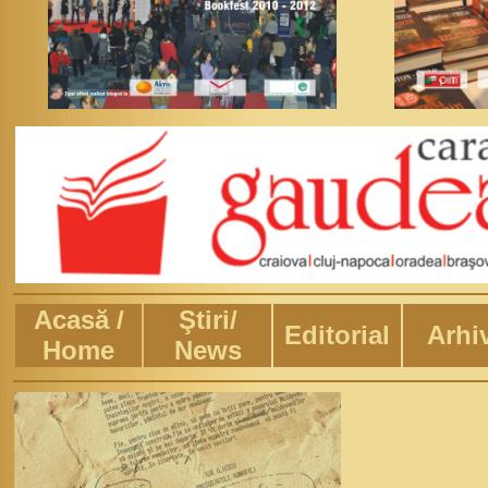
Acasă /
Ştiri/
Editorial
Arhi
Home
News