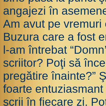
angajezi în asemenea
Am avut pe vremuri o
Buzura care a fost 
l-am întrebat “Domn’
scriitor? Poţi să înce
pregătire înainte?” Ş
foarte entuziasmant
scrii în fiecare zi. Poţ