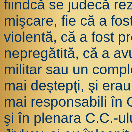
fiindcă se judecă re
mişcare, fie că a fos
violentă, că a fost pr
nepregătită, că a av
militar sau un complot
mai deştepţi, şi erau
mai responsabili în C
şi în plenara C.C.-ulu