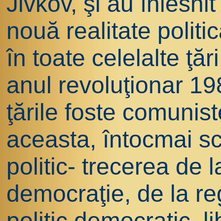
Jivkov, şi au înlesni
nouă realitate polit
în toate celelalte ţă
anul revoluţionar 198
ţările foste comunis
aceasta, întocmai s
politic- trecerea de l
democraţie, de la reg
politic democratic, l