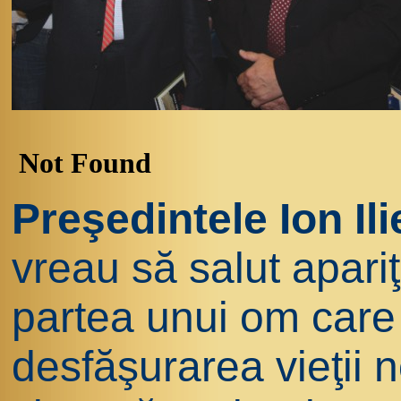
Preşedintele Ion Il
vreau să salut apariţ
partea unui om care 
desfăşurarea vieţii n