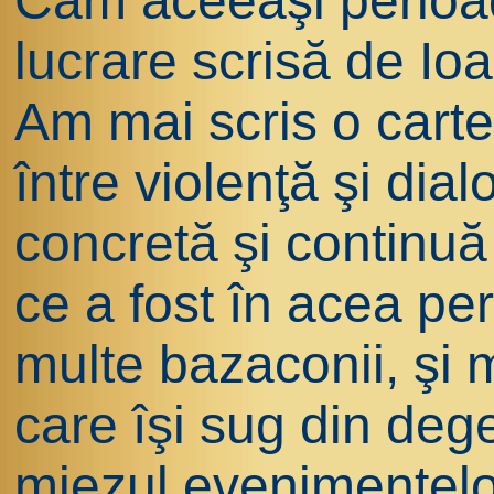
Cam aceeaşi perioa
lucrare scrisă de Io
Am mai scris o carte 
între violenţă şi dial
concretă şi continuă 
ce a fost în acea per
multe bazaconii, şi 
care îşi sug din dege
miezul evenimentelo