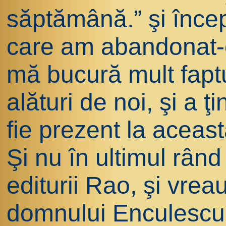
săptămână.” şi înce
care am abandonat-o
mă bucură mult faptul
alături de noi, şi a ţ
fie prezent la aceas
Şi nu în ultimul rân
editurii Rao, şi vre
domnului Enculescu