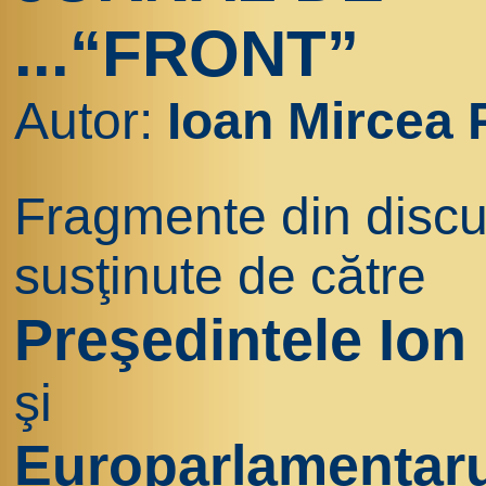
...“FRONT”
Autor:
Ioan Mircea 
Fragmente din discu
susţinute de către
Preşedintele Ion 
şi
Europarlamentaru