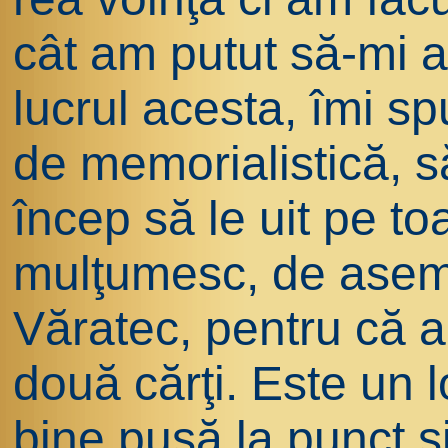
cât am putut să-mi 
lucrul acesta, îmi sp
de memorialistică, 
încep să le uit pe to
mulţumesc, de asem
Văratec, pentru că a
două cărţi. Este un l
bine pusă la punct şi