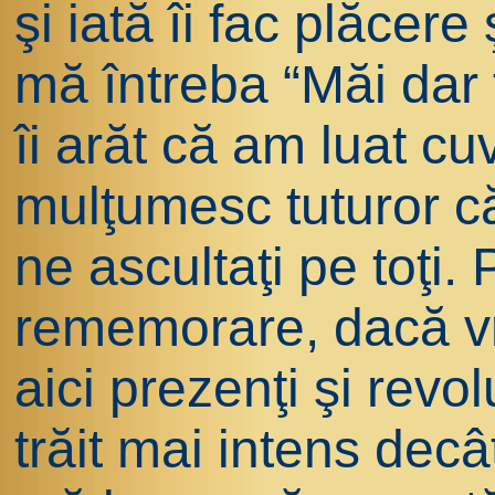
şi iată îi fac plăcere
mă întreba “Măi dar 
îi arăt că am luat cu
mulţumesc tuturor că
ne ascultaţi pe toţi
rememorare, dacă vre
aici prezenţi şi revo
trăit mai intens dec