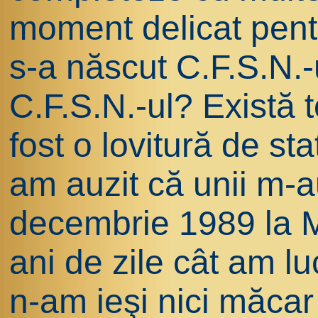
moment delicat pent
s-a născut C.F.S.N.-
C.F.S.N.-ul? Există to
fost o lovitură de st
am auzit că unii m-
decembrie 1989 la M
ani de zile cât am lu
n-am ieşi nici măcar 