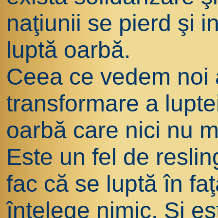
naţiunii se pierd şi i
luptă oarbă.
Ceea ce vedem noi 
transformare a luptei
oarbă care nici nu m
Este un fel de resli
fac că se luptă în fa
înţelege nimic. Şi e