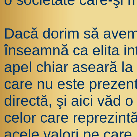
Dacă dorim să avem 
înseamnă ca elita in
apel chiar aseară la 
care nu este prezen
directă, şi aici văd o
celor care reprezin
acele valori pe care 