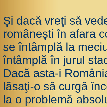
Şi dacă vreţi să vedeţ
româneşti în afara co
se întâmplă la meciur
întâmplă în jurul sta
Dacă asta-i România 
lăsaţi-o să curgă înc
la o problemă absol