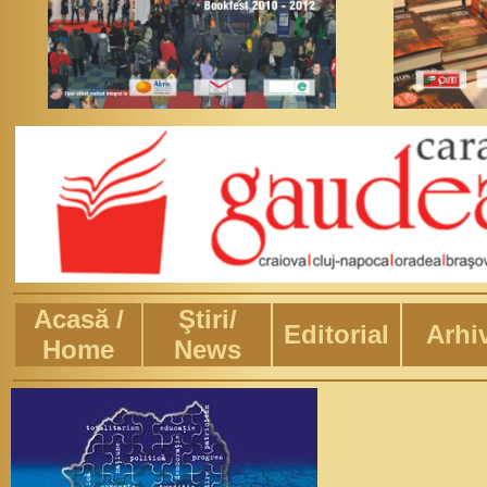
Acasă /
Ştiri/
Editorial
Arhi
Home
News