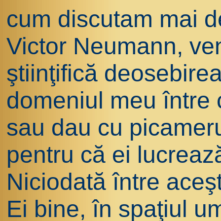
cum discutam mai de
Victor Neumann, ven
ştiinţifică deosebirea
domeniul meu între c
sau dau cu picamerul 
pentru că ei lucrea
Niciodată între aceşt
Ei bine, în spaţiul u