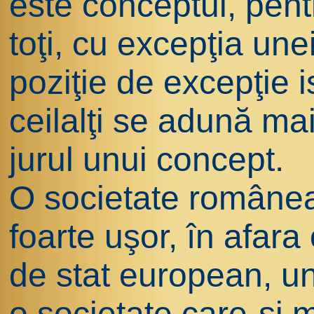
este conceptul, pent
toţi, cu excepţia unei
poziţie de excepţie 
ceilalţi se adună ma
jurul unui concept.
O societate românea
foarte uşor, în afara
de stat european, un
o societate care-şi m