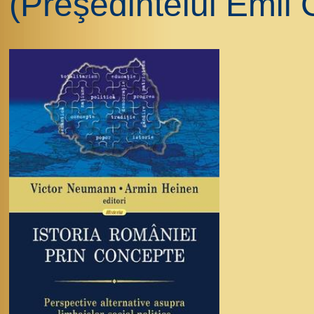
(Preşedintelui Emil