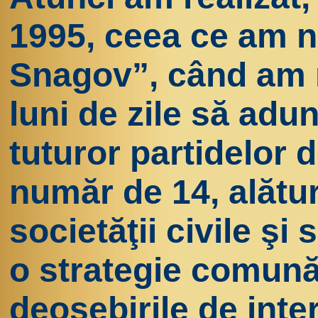
1995, ceea ce am 
Snagov”, când am r
luni de zile să adu
tuturor partidelor d
număr de 14, alătur
societăţii civile ş
o strategie comună
deosebirile de inter