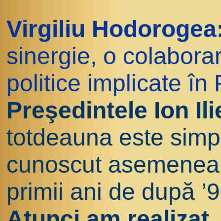
Virgiliu Hodorogea
sinergie, o colaborar
politice implicate î
Preşedintele Ion Il
totdeauna este simp
cunoscut asemenea sit
primii ani de după ’9
Atunci am realizat,