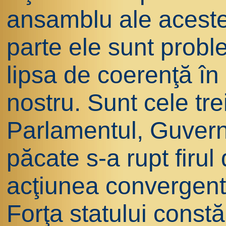
ansamblu ale acestei 
parte ele sunt probl
lipsa de coerenţă în s
nostru. Sunt cele trei
Parlamentul, Guvernu
păcate s-a rupt firul 
acţiunea convergentă a
Forţa statului const