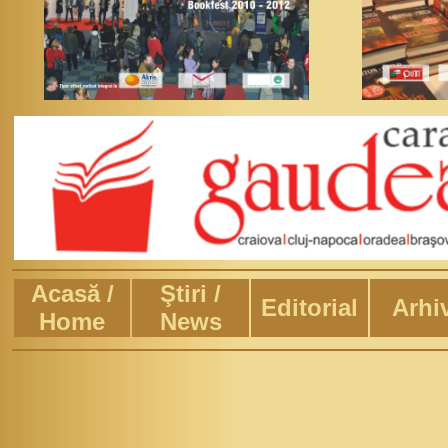
Acasă /
Ştiri
/
Editorial
Arhi
Home
News