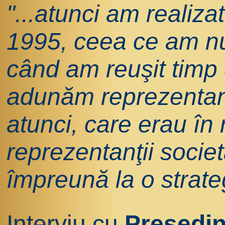
"...atunci am realizat
1995, ceea ce am n
când am reuşit timp 
adunăm reprezentanţi
atunci, care erau în
reprezentanţii societă
împreună la o strate
Interviu cu
Preşedint