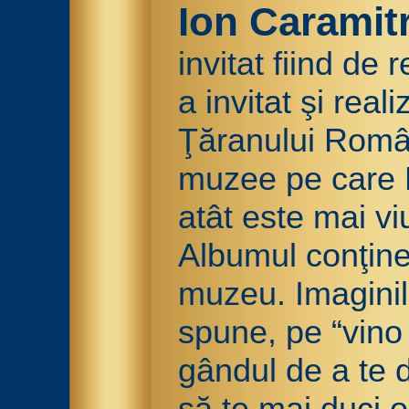
Ion Caramit
invitat fiind de 
a invitat şi real
Ţăranului Român
muzee pe care R
atât este mai vi
Albumul conţine 
muzeu. Imaginil
spune, pe “vino 
gândul de a te 
să te mai duci 