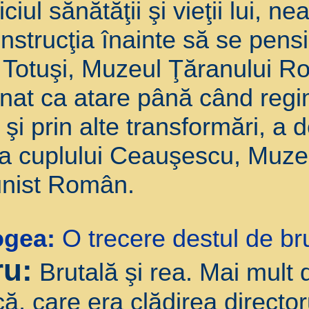
ciul sănătăţii şi vieţii lui, 
onstrucţia înainte să se pen
Totuşi, Muzeul Ţăranului R
ionat ca atare până când reg
 şi prin alte transformări, a 
iva cuplului Ceauşescu, Muzeu
unist Român.
ogea:
O trecere destul de bru
ru:
Brutală şi rea. Mai mult 
ă, care era clădirea director