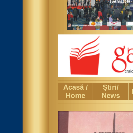
Acasă /
Ştiri/
Home
News