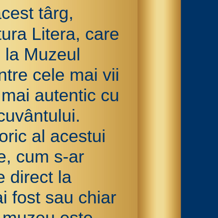
cest târg,
tura Litera, care
de la Muzeul
tre cele mai vii
mai autentic cu
cuvântului.
oric al acestui
e, cum s-ar
 direct la
 fost sau chiar
t muzeu este