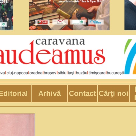
Editorial
Arhivă
Contact
Cărţi noi