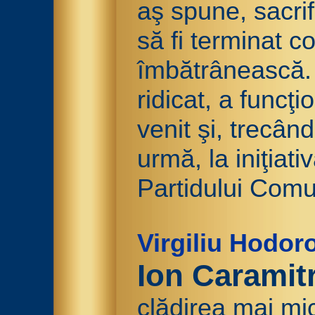
aş spune, sacrifi
să fi terminat c
îmbătrânească. 
ridicat, a funcţ
venit şi, trecând
urmă, la iniţiat
Partidului Com
Virgiliu Hodor
Ion Caramit
clădirea mai mic