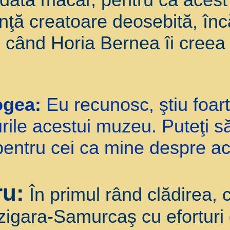
enţă creatoare deosebită, î
i, când Horia Bernea îi creea
ogea:
Eu recunosc, ştiu foart
rile acestui muzeu. Puteţi să
pentru cei ca mine despre ac
ru:
În primul rând clădirea, c
Tzigara-Samurcaş cu eforturi 