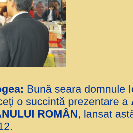
ogea:
Bună seara domnule I
ceţi o succintă prezentare a
ANULUI ROMÂN
, lansat ast
12.