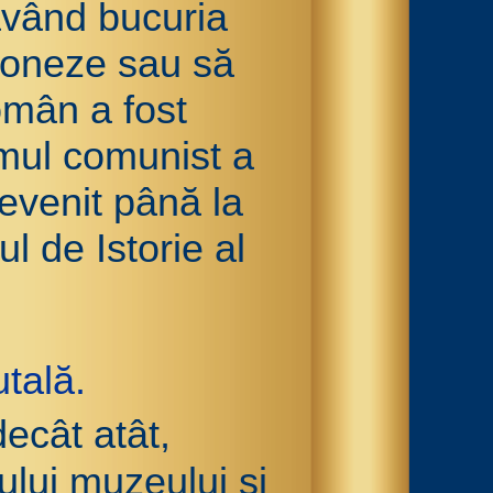
neavând bucuria
sioneze sau să
omân a fost
imul comunist a
devenit până la
l de Istorie al
tală.
decât atât,
ului muzeului şi