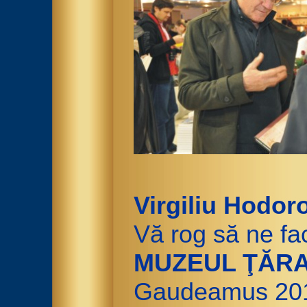
Virgiliu Hodor
Vă rog să ne fa
MUZEUL ŢĂR
Gaudeamus 20