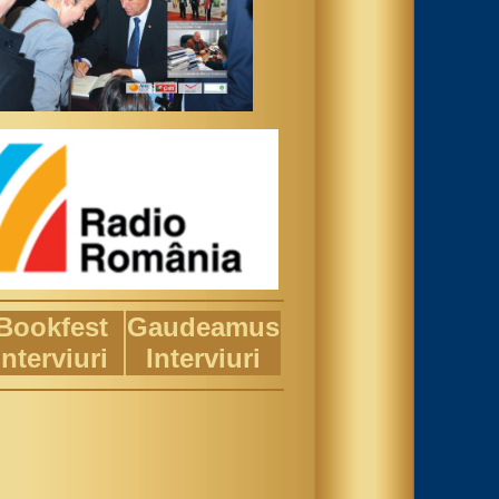
Bookfest
Gaudeamus
Interviuri
Interviuri