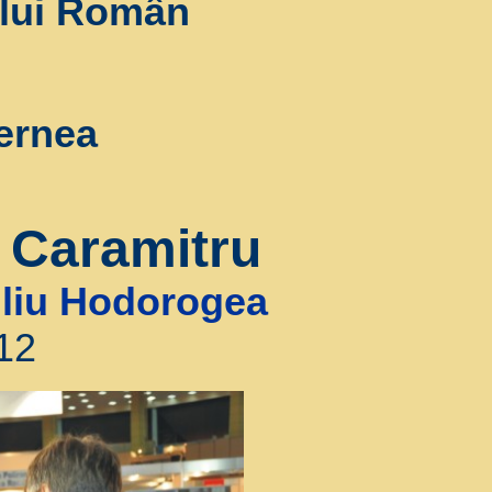
lui Român
ernea
 Caramitru
iliu Hodorogea
12