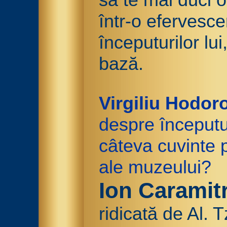
într-o efervesc
începuturilor lu
bază.
Virgiliu Hodor
despre începutu
câteva cuvinte 
ale muzeului?
Ion Caramit
ridicată de Al. 