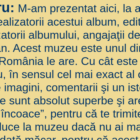
ru:
M-am prezentat aici, la a
realizatorii acestui album, edi
izatorii albumului, angajaţii 
. Acest muzeu este unul din
omânia le are. Cu cât este 
u, în sensul cel mai exact al 
imagini, comentarii şi un ist
e sunt absolut superbe şi ar
încoace”, pentru că te trimite
duce la muzeu dacă nu ai mai
odată măcar, pentru că aces