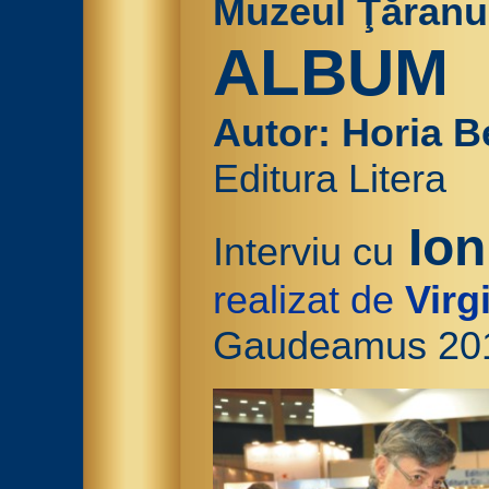
Muzeul Ţăranu
ALBUM
Autor: Horia B
Editura Litera
Ion
Interviu cu
realizat de
Virg
Gaudeamus 20