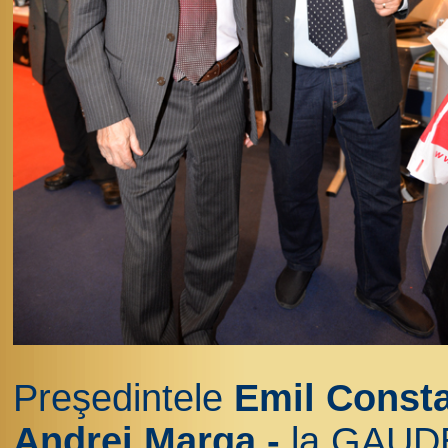
Preşedintele
Emil Const
Andrei Marga -
la GAUD