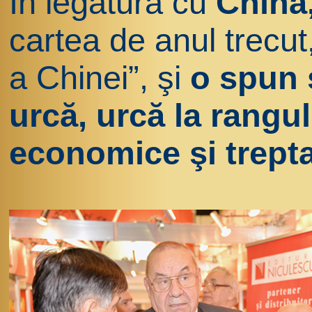
În legătură cu
China
cartea de anul trecu
a Chinei”, şi
o spun 
urcă, urcă la rangu
economice şi treptat