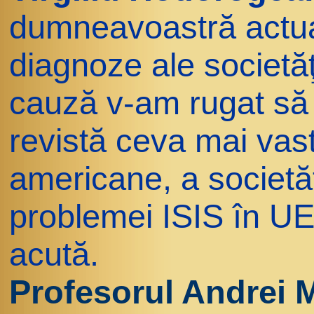
dumneavoastră actua
diagnoze ale societăţ
cauză v-am rugat să f
revistă ceva mai vast
americane, a societăţ
problemei ISIS în UE
acută.
Profesorul Andrei 