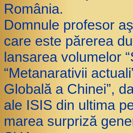
România.
Domnule profesor aş
care este părerea d
lansarea volumelor “
“Metanarativii actual
Globală a Chinei”, dar
ale ISIS din ultima p
marea surpriză gener