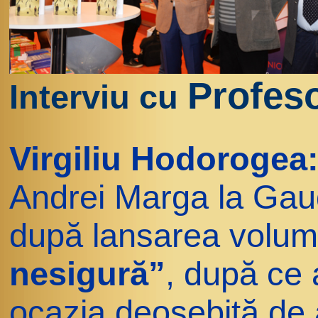
Profes
Interviu cu
Virgiliu Hodorogea
Andrei Marga la Gau
după lansarea volum
nesigură”
, după ce 
ocazia deosebită de 