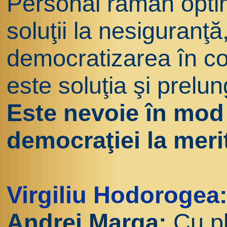
Personal rămân opti
soluţii la nesiguranţă
democratizarea în con
este soluţia şi prelu
Este nevoie în mod 
democraţiei la meri
Virgiliu Hodorogea
Andrei Marga:
Cu p