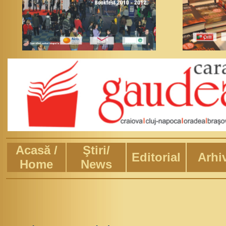
Acasă /
Ştiri/
Editorial
Arhi
Home
News