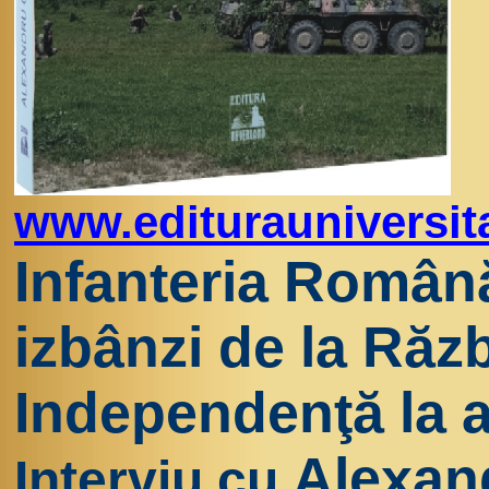
www.editurauniversit
Infanteria Română 
izbânzi de la Răz
Independenţă la 
Alexand
Interviu cu