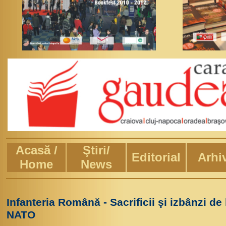
Acasă /
Ştiri/
Editorial
Arhi
Home
News
Infanteria Română - Sacrificii şi izbânzi d
NATO