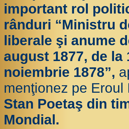
important rol politi
rânduri “Ministru d
liberale şi anume de
august 1877, de la 
noiembrie 1878”,
a
menţionez pe Eroul 
Stan Poetaş din ti
Mondial.