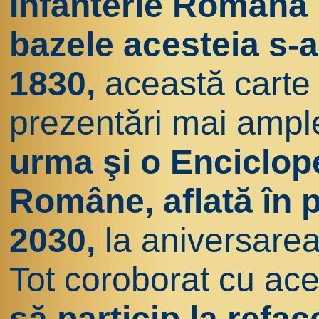
Infanterie Română
bazele acesteia s-a
1830,
această carte 
prezentări mai ampl
urma şi o Enciclope
Române, aflată în p
2030,
la aniversarea
Tot coroborat cu ace
să particip la ref