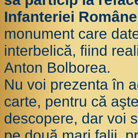
Infanteriei Române 
monument care date
interbelică, fiind re
Anton Bolborea.
Nu voi prezenta în ac
carte, pentru că aştep
descopere, dar voi s
pe două mari falii, p