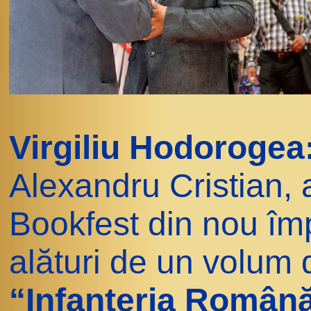
Virgiliu Hodorogea
Alexandru Cristian,
Bookfest din nou îm
alături de un volum d
“Infanteria Română -