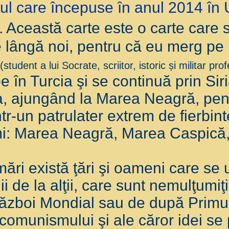
ctul care începuse în anul 2014 în
. Această carte este o carte care
de lângă noi, pentru că eu merg pe
(student a lui Socrate, scriitor, istoric și militar pr
 în Turcia şi se continuă prin Siri
, ajungând la Marea Neagră, pent
tr-un patrulater extrem de fierbint
mi: Marea Neagră, Marea Caspică,
.
mări există ţări şi oameni care se u
unii de la alţii, care sunt nemulţum
Război Mondial sau de după Primu
omunismului şi ale căror idei se 