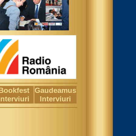
Bookfest
Gaudeamus
Interviuri
Interviuri