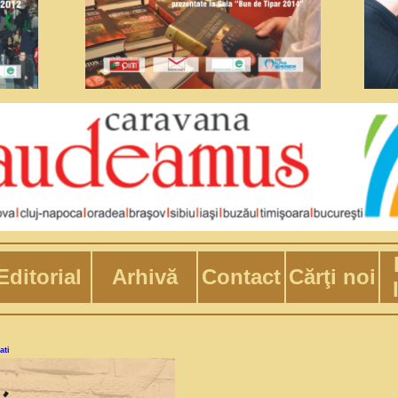
Editorial
Arhivă
Contact
Cărţi noi
ati