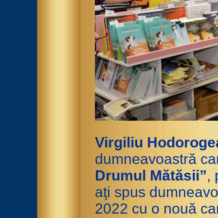
Virgiliu Hodorog
dumneavoastră cart
Drumul Mătăsii”
,
aţi spus dumneavoa
2022 cu o nouă ca