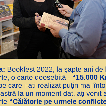
ea:
Bookfest 2022, la şapte ani de
e, o carte deosebită -
“15.000 K
 pe care i-aţi realizat puţin mai în
stră la un moment dat, aţi venit
rte
“Călătorie pe urmele conflicte