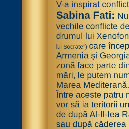
V-a inspirat confli
Sabina Fati:
Nu
vechile conflicte 
drumul lui Xenofon
care începe
lui Socrate”)
Armenia şi Georgia
zonă face parte din
mări, le putem nu
Marea Mediterană
Între aceste patru 
vor să ia teritorii 
de după Al-II-lea 
sau după căderea c