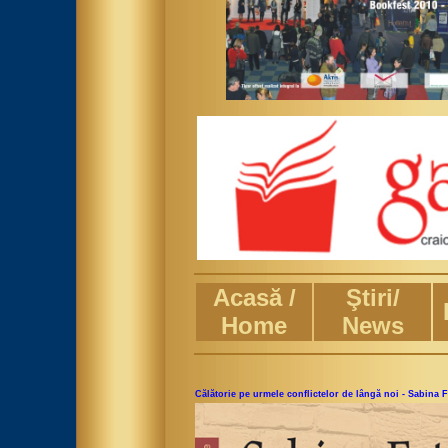
Acasă /
Ştiri/
Home
News
Călătorie pe urmele conflictelor de lângă noi - Sabina F