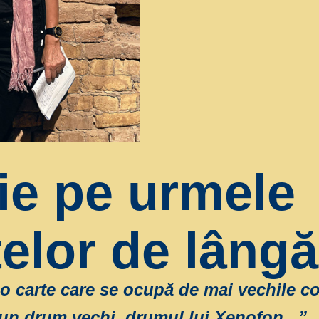
ie pe urmele
telor de lângă
e o carte care se ocupă de mai vechile co
un drum vechi, drumul lui Xenofon...”