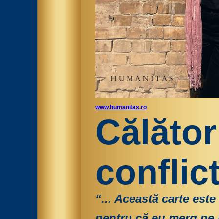
www.humanitas.ro
Călător
conflic
“... Această carte est
pentru că eu merg pe 