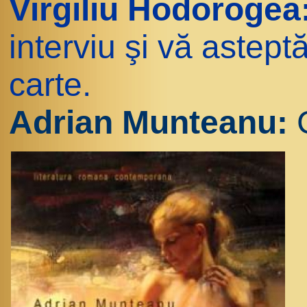
Virgiliu Hodorogea
interviu şi vă astept
carte.
Adrian Munteanu:
C