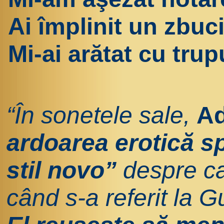
Ai împlinit un zbuc
Mi-ai arătat cu trup
“În sonetele sale,
Ad
ardoarea erotică sp
stil novo”
despre ca
când s-a referit la G