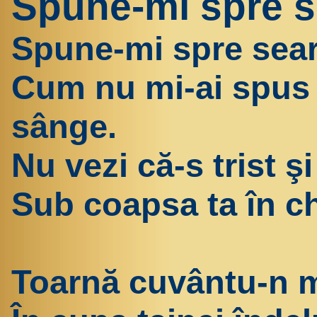
Spune-mi spre s
Spune-mi spre sear
Cum nu mi-ai spus 
sânge.
Nu vezi că-s trist ş
Sub coapsa ta în c
Toarnă cuvântu-n m