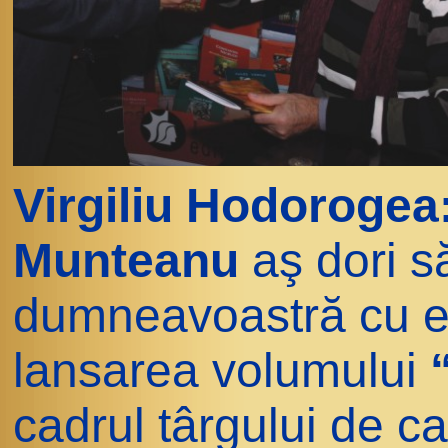
Virgiliu Hodoroge
Munteanu
aş dori s
dumneavoastră cu e
lansarea volumului
cadrul târgului de 