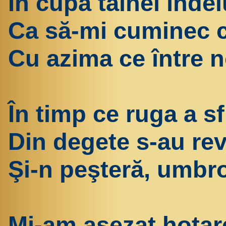
În cupa tainei înde
Ca să-mi cuminec cl
Cu azima ce între n
În timp ce ruga a sf
Din degete s-au rev
Şi-n peşteră, umbr
Mi-am aşezat hotar