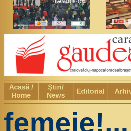
Acasă /
Ştiri/
Editorial
Arhi
Home
News
femeie!...